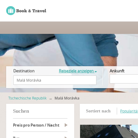
Destination
Reiseziele anzeigen
Ankunft
Tschechische Republik
→
Malá Morávka
suchen
Popularitä
Sortiert nach
Preis pro Person / Nacht