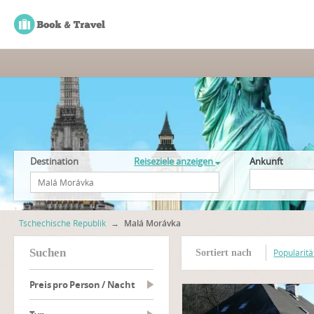
Destination
Reiseziele anzeigen
Ankunft
Tschechische Republik
→
Malá Morávka
suchen
Popularitä
Sortiert nach
Preis pro Person / Nacht