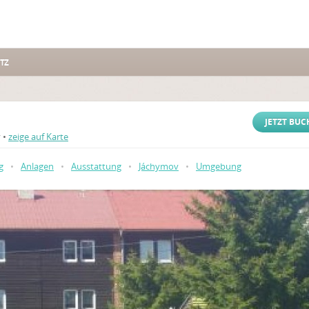
TZ
JETZT BU
 •
zeige auf Karte
g
•
Anlagen
•
Ausstattung
•
Jáchymov
•
Umgebung