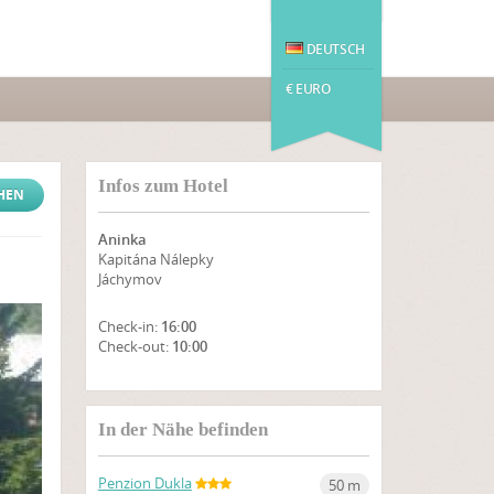
DEUTSCH
€ EURO
Infos zum Hotel
CHEN
Aninka
Kapitána Nálepky
Jáchymov
Check-in:
16:00
Check-out:
10:00
ZEIGE AUF KARTE
In der Nähe befinden
Penzion Dukla
50 m