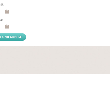
ft:
se: