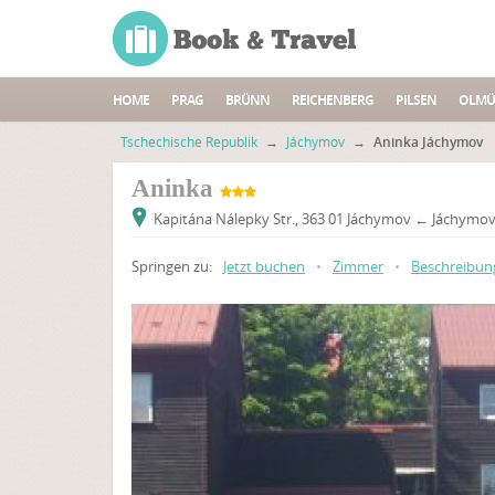
HOME
PRAG
BRÜNN
REICHENBERG
PILSEN
OLMÜ
Tschechische Republik
→
Jáchymov
→
Aninka Jáchymov
Aninka
Kapitána Nálepky Str., 363 01 Jáchymov ← Jáchymov
Springen zu:
Jetzt buchen
•
Zimmer
•
Beschreibun