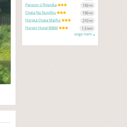
Penzion U Rybníka
150 m
Chata Na Sluníčku
190 m
Horská Chata Matfyz
210 m
Horský Hotel M&M
1,5 km
zeige mehr