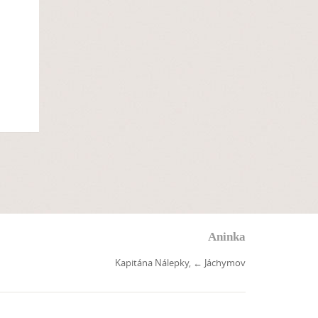
Aninka
Kapitána Nálepky,
←
Jáchymov