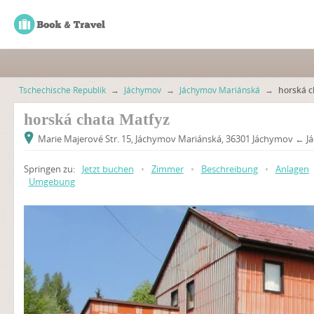
Tschechische Republik
→
Jáchymov
→
Jáchymov Mariánská
→
horská c
horská chata Matfyz
Marie Majerové Str. 15, Jáchymov Mariánská, 36301 Jáchymov ← 
Springen zu:
Jetzt buchen
•
Zimmer
•
Beschreibung
•
Anlagen
Umgebung