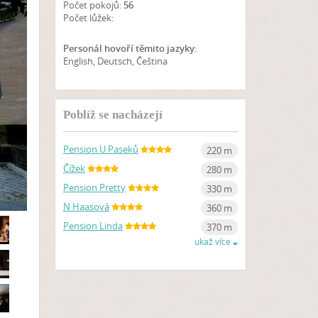
Počet pokojů:
56
Počet lůžek:
Personál hovoří těmito jazyky:
English, Deutsch, Čeština
UKAŽ NA MAPĚ
Poblíž se nacházejí
Pension U Paseků
220 m
Čížek
280 m
Pension Pretty
330 m
N Haasová
360 m
Pension Linda
370 m
ukaž více