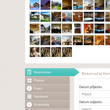
Rezervovat
Rezervační for
Pokoje
Datum příjezdu:
Popis
Vybavení
Datum odjezdu:
Podmínky