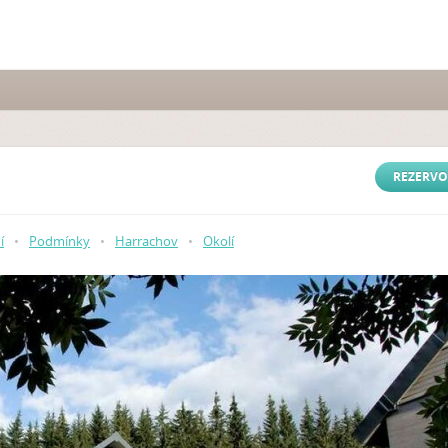
REZERVO
í
•
Podmínky
•
Harrachov
•
Okolí