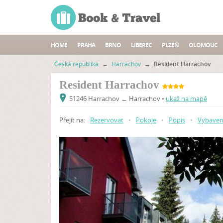
HOME
PRAHA
BRNO
LIBEREC
PLZEŇ
OLOMOUC
Česká republika
→
Harrachov
→
Resident Harrachov
Resident Harrachov
51246 Harrachov ← Harrachov •
ukaž na mapě
Přejít na:
Rezervovat
•
Pokoje
•
Popis
•
Vybaven