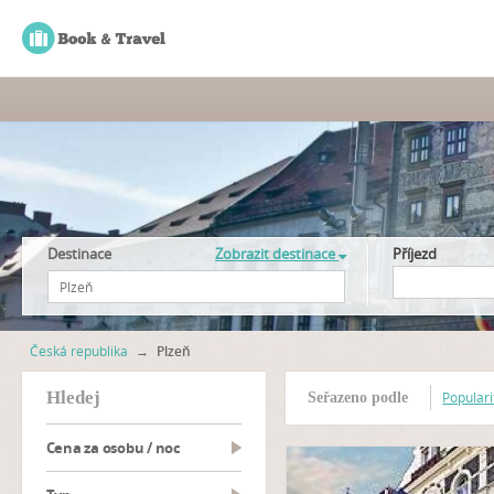
Destinace
Zobrazit destinace
Příjezd
Česká republika
→
Plzeň
hledej
Populari
Seřazeno podle
Cena za osobu / noc