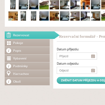
Rezervovat
Rezervační formulář - Pe
Pokoje
Datum příjezdu:
Popis
Vybavení
Datum odjezdu:
Podmínky
Harrachov
Okolí