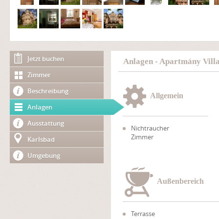
Jetzt buchen
Anlagen - Apartmány Villa
Zimmer
Beschreibung
Allgemein
Anlagen
Ausstattung
Nichtraucher
Zimmer
Karlsbad
Umgebung
Außenbereich
Terrasse