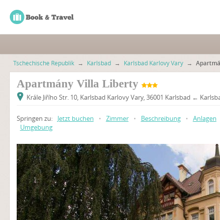
Tschechische Republik
→
Karlsbad
→
Karlsbad Karlovy Vary
→
Apartmán
Apartmány Villa Liberty
Krále Jiřího Str. 10, Karlsbad Karlovy Vary, 36001 Karlsbad ← Karlsb
Springen zu:
Jetzt buchen
•
Zimmer
•
Beschreibung
•
Anlagen
Umgebung