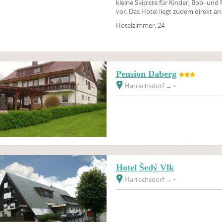
kleine Skipiste für Kinder, Bob- un
vor. Das Hotel liegt zudem direkt an
Hotelzimmer: 24
Pension Daberg
Harrachsdorf
→
•
Hotel Šedý Vlk
Harrachsdorf
→
•