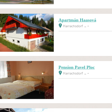
Apartmán Haasová
Harrachsdorf
→
•
Pension Pavel Ploc
Harrachsdorf
→
•