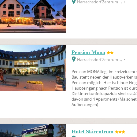
Harrachsdorf Zentrum
→
•
Pension Mona
Harrachsdorf Zentrum
→
•
Penzion MONA liegt im Freizeitzent
Bau steht neben der Haubtverkehrsst
Penzion möglich. Hier ist hinter Ein
Haubteingang nach Penzion ist durc
Die Unterkunftskapazität sind cca 4
davon sind 4 Apartments (Maisonette
Aufbettungen).
Hotel Skicentrum