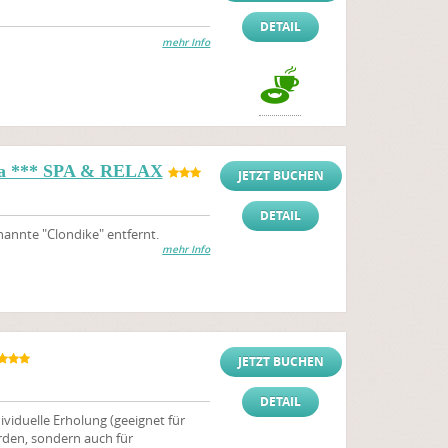
DETAIL
mehr Info
cha *** SPA & RELAX
JETZT BUCHEN
DETAIL
nannte "Clondike" entfernt.
mehr Info
JETZT BUCHEN
DETAIL
ividuelle Erholung (geeignet für
rden, sondern auch für