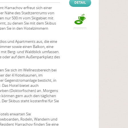
DETAIL
t Harrachov erfreut sich einer
der Nähe des Stadtzentrums von
en nur 500 m vom Skigebiet mit
ernt, zu denen Sie mit dem Skibus
zen Sie in den Hotelzimmern
ios und Apartments aus, die eine
immer sowie einen Balkon, eine
 mit Berg- und Waldblick umfassen.
age oder auf dem Außenparkplatz des
n Sie sich im Wellnessbereich bei
ner der 4 Hotelsaunen, im
ner Gegenstromanlage besticht, in
. Das Hotel bietet auch
rben (Doktorfischen) an. Morgens
Sie können gern auch den täglichen
er Skibus steht kostenfrei für Sie
otels erwarten Sie
 Snowboarden, Rodeln, Wandern und
 Resident Harrachov finden Sie eine