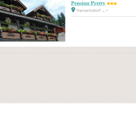
Pension Pretty
Harrachsdorf
→
•