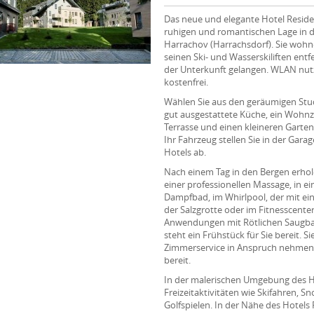
Das neue und elegante Hotel Residen
ruhigen und romantischen Lage in 
Harrachov (Harrachsdorf). Sie wohn
seinen Ski- und Wasserskiliften entf
der Unterkunft gelangen. WLAN nut
kostenfrei.
Wählen Sie aus den geräumigen Stud
gut ausgestattete Küche, ein Wohnz
Terrasse und einen kleineren Garten
Ihr Fahrzeug stellen Sie in der Gar
Hotels ab.
Nach einem Tag in den Bergen erhole
einer professionellen Massage, in ei
Dampfbad, im Whirlpool, der mit ei
der Salzgrotte oder im Fitnesscenter
Anwendungen mit Rötlichen Saugba
steht ein Frühstück für Sie bereit. 
Zimmerservice in Anspruch nehmen. D
bereit.
In der malerischen Umgebung des H
Freizeitaktivitäten wie Skifahren,
Golfspielen. In der Nähe des Hotels