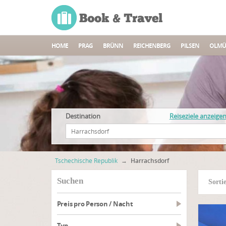
HOME
PRAG
BRÜNN
REICHENBERG
PILSEN
OLMÜ
Destination
Reiseziele anzeige
Tschechische Republik
→
Harrachsdorf
suchen
Sorti
Preis pro Person / Nacht
Typ