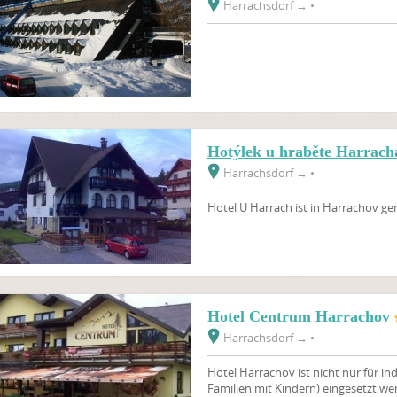
Harrachsdorf
→
•
Hotýlek u hraběte Harra
Harrachsdorf
→
•
Hotel U Harrach ist in Harrachov ge
Hotel Centrum Harrachov
Harrachsdorf
→
•
Hotel Harrachov ist nicht nur für ind
Familien mit Kindern) eingesetzt we