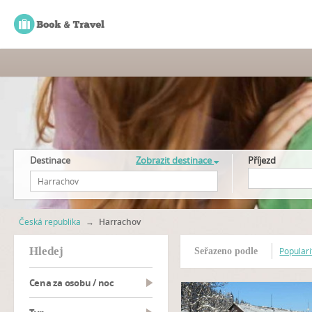
Destinace
Zobrazit destinace
Příjezd
Česká republika
→
Harrachov
hledej
Populari
Seřazeno podle
Cena za osobu / noc