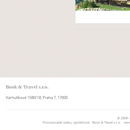
Book & Travel s.r.o.
Varhulíkové 1580/18, Praha 7, 17000
© 2009 -
Provozovatel webu, společnost `Book & Travel s.r.o.` ne