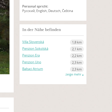
Personal spricht:
Русский, English, Deutsch, Čeština
ZEIGE AUF KARTE
In der Nähe befinden
Villa Slovenská
1,8 km
Penzion Sokolská
2,1 km
Penzion Era
2,2 km
Penzion Uno
2,3 km
Baltaci Atrium
2,3 km
zeige mehr