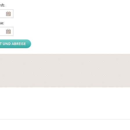
ft:
se: