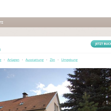
TZ
JETZT BU
e
g
•
Anlagen
•
Ausstattung
•
Zlin
•
Umgebung