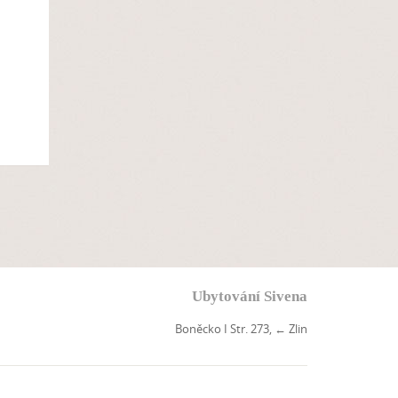
Ubytování Sivena
Boněcko I Str. 273,
←
Zlin