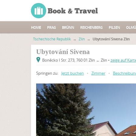
HOME
PRAG
BRÜNN
REICHENBERG
PILSEN
OLMÜ
Tschechische Republik
→
Zlin
→
Ubytování Sivena Zlin
Ubytování Sivena
Boněcko I Str. 273, 760 01 Zlin ← Zlin •
zeige auf Kart
Springen zu:
Jetzt buchen
•
Zimmer
•
Beschreibun