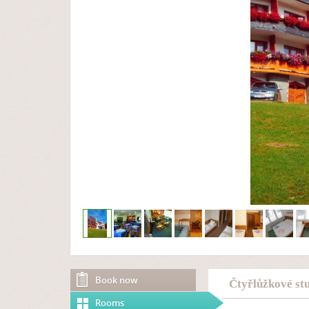
Book now
Čtyřlůžkové stu
Rooms