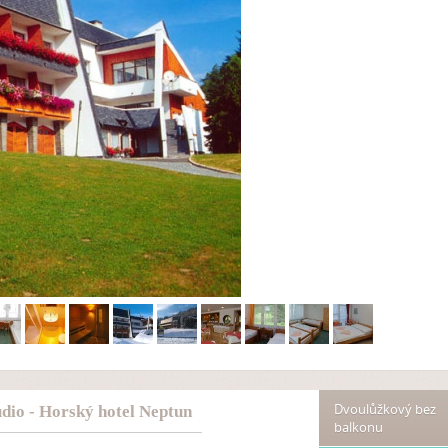
Dvoulůžkový bez
dio - Horský hotel Neptun
balkonu