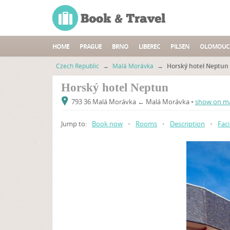
HOME
PRAGUE
BRNO
LIBEREC
PILSEN
OLOMOUC
Czech Republic
→
Malá Morávka
→
Horský hotel Neptun
Horský hotel Neptun
793 36 Malá Morávka ← Malá Morávka •
show on m
Jump to:
Book now
•
Rooms
•
Description
•
Faci