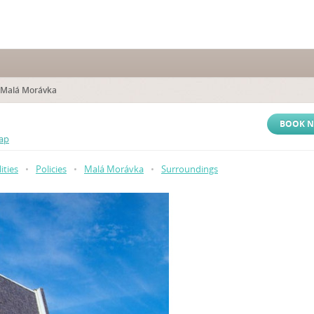
 Malá Morávka
BOOK 
ap
lities
•
Policies
•
Malá Morávka
•
Surroundings