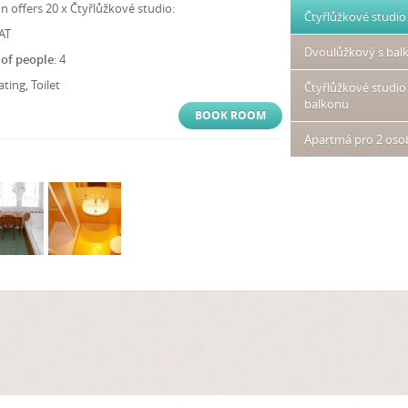
 offers 20 x Čtyřlůžkové studio:
Čtyřlůžkové studio
VAT
Dvoulůžkový s ba
of people
: 4
ating, Toilet
Čtyřlůžkové studio
balkonu
BOOK ROOM
Apartmá pro 2 oso