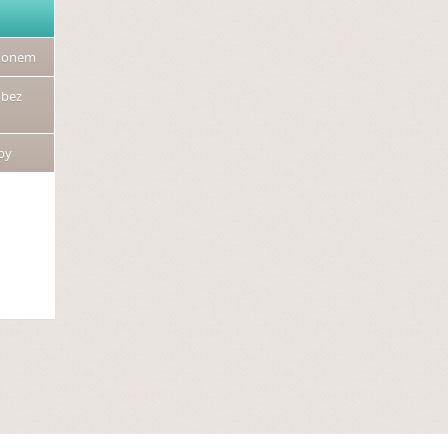
lkonem
 bez
by