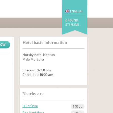
ENGLISH
£ POUND
STERLING
Hotel basic information
NOW
Horský hotel Neptun
Malá Morávka
Check-in:
02:00 pm
Check-out:
10:00 am
SHOW ON MAP
Nearby are
U Potůčku
140 yd
Pod Kapličkou