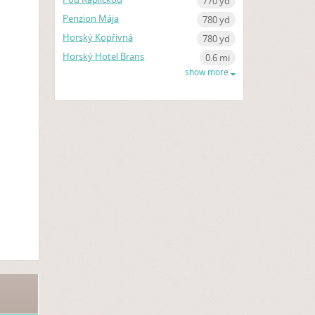
770 yd
Penzion Mája
780 yd
Horský Kopřivná
780 yd
Horský Hotel Brans
0.6 mi
show more